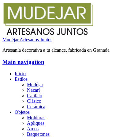
Mudéjar Artesanos Juntos
Artesanía decorativa a tu alcance, fabricada en Granada
Main navigation
Inicio
Estilos
Mudéjar
Nazarí
Califato
Clásico
Cerámica
Objetos
Molduras
Apliques
Arcos
Baquetones