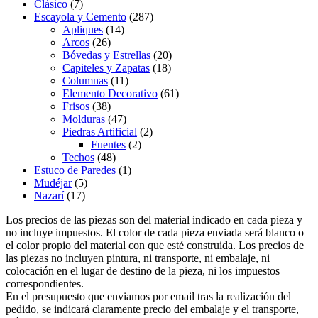
Clásico
(7)
Escayola y Cemento
(287)
Apliques
(14)
Arcos
(26)
Bóvedas y Estrellas
(20)
Capiteles y Zapatas
(18)
Columnas
(11)
Elemento Decorativo
(61)
Frisos
(38)
Molduras
(47)
Piedras Artificial
(2)
Fuentes
(2)
Techos
(48)
Estuco de Paredes
(1)
Mudéjar
(5)
Nazarí
(17)
Los precios de las piezas son del material indicado en cada pieza y
no incluye impuestos. El color de cada pieza enviada será blanco o
el color propio del material con que esté construida. Los precios de
las piezas no incluyen pintura, ni transporte, ni embalaje, ni
colocación en el lugar de destino de la pieza, ni los impuestos
correspondientes.
En el presupuesto que enviamos por email tras la realización del
pedido, se indicará claramente precio del embalaje y el transporte,