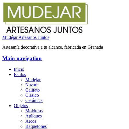
Mudéjar Artesanos Juntos
Artesanía decorativa a tu alcance, fabricada en Granada
Main navigation
Inicio
Estilos
Mudéjar
Nazarí
Califato
Clásico
Cerámica
Objetos
Molduras
Apliques
Arcos
Baquetones