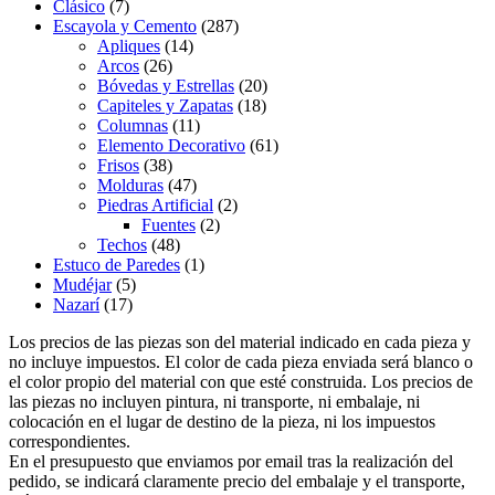
Clásico
(7)
Escayola y Cemento
(287)
Apliques
(14)
Arcos
(26)
Bóvedas y Estrellas
(20)
Capiteles y Zapatas
(18)
Columnas
(11)
Elemento Decorativo
(61)
Frisos
(38)
Molduras
(47)
Piedras Artificial
(2)
Fuentes
(2)
Techos
(48)
Estuco de Paredes
(1)
Mudéjar
(5)
Nazarí
(17)
Los precios de las piezas son del material indicado en cada pieza y
no incluye impuestos. El color de cada pieza enviada será blanco o
el color propio del material con que esté construida. Los precios de
las piezas no incluyen pintura, ni transporte, ni embalaje, ni
colocación en el lugar de destino de la pieza, ni los impuestos
correspondientes.
En el presupuesto que enviamos por email tras la realización del
pedido, se indicará claramente precio del embalaje y el transporte,