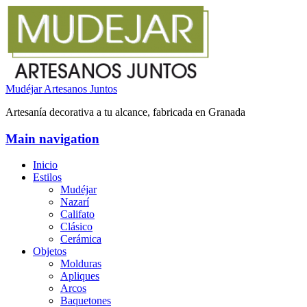
Mudéjar Artesanos Juntos
Artesanía decorativa a tu alcance, fabricada en Granada
Main navigation
Inicio
Estilos
Mudéjar
Nazarí
Califato
Clásico
Cerámica
Objetos
Molduras
Apliques
Arcos
Baquetones