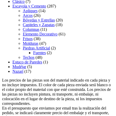
Clásico
(7)
Escayola y Cemento
(287)
Apliques
(14)
Arcos
(26)
Bóvedas y Estrellas
(20)
Capiteles y Zapatas
(18)
Columnas
(11)
Elemento Decorativo
(61)
Frisos
(38)
Molduras
(47)
Piedras Artificial
(2)
Fuentes
(2)
Techos
(48)
Estuco de Paredes
(1)
Mudéjar
(5)
Nazarí
(17)
Los precios de las piezas son del material indicado en cada pieza y
no incluye impuestos. El color de cada pieza enviada será blanco o
el color propio del material con que esté construida. Los precios de
las piezas no incluyen pintura, ni transporte, ni embalaje, ni
colocación en el lugar de destino de la pieza, ni los impuestos
correspondientes.
En el presupuesto que enviamos por email tras la realización del
pedido, se indicará claramente precio del embalaje y el transporte,