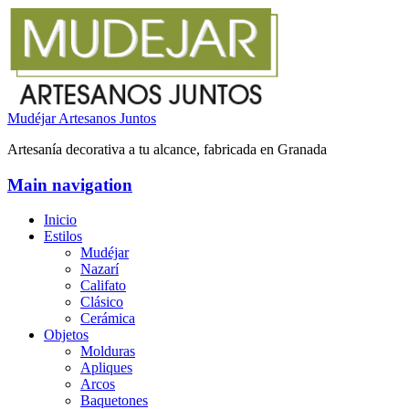
Mudéjar Artesanos Juntos
Artesanía decorativa a tu alcance, fabricada en Granada
Main navigation
Inicio
Estilos
Mudéjar
Nazarí
Califato
Clásico
Cerámica
Objetos
Molduras
Apliques
Arcos
Baquetones