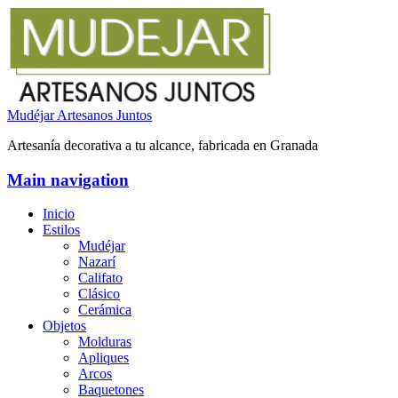
Mudéjar Artesanos Juntos
Artesanía decorativa a tu alcance, fabricada en Granada
Main navigation
Inicio
Estilos
Mudéjar
Nazarí
Califato
Clásico
Cerámica
Objetos
Molduras
Apliques
Arcos
Baquetones