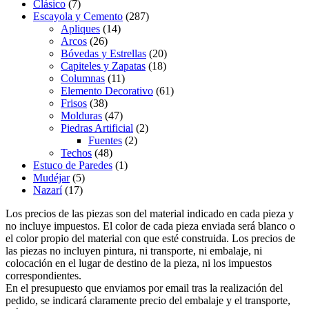
Clásico
(7)
Escayola y Cemento
(287)
Apliques
(14)
Arcos
(26)
Bóvedas y Estrellas
(20)
Capiteles y Zapatas
(18)
Columnas
(11)
Elemento Decorativo
(61)
Frisos
(38)
Molduras
(47)
Piedras Artificial
(2)
Fuentes
(2)
Techos
(48)
Estuco de Paredes
(1)
Mudéjar
(5)
Nazarí
(17)
Los precios de las piezas son del material indicado en cada pieza y
no incluye impuestos. El color de cada pieza enviada será blanco o
el color propio del material con que esté construida. Los precios de
las piezas no incluyen pintura, ni transporte, ni embalaje, ni
colocación en el lugar de destino de la pieza, ni los impuestos
correspondientes.
En el presupuesto que enviamos por email tras la realización del
pedido, se indicará claramente precio del embalaje y el transporte,