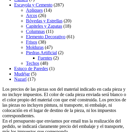
Escayola y Cemento
(287)
Apliques
(14)
Arcos
(26)
Bóvedas y Estrellas
(20)
Capiteles y Zapatas
(18)
Columnas
(11)
Elemento Decorativo
(61)
Frisos
(38)
Molduras
(47)
Piedras Artificial
(2)
Fuentes
(2)
Techos
(48)
Estuco de Paredes
(1)
Mudéjar
(5)
Nazarí
(17)
Los precios de las piezas son del material indicado en cada pieza y
no incluye impuestos. El color de cada pieza enviada será blanco o
el color propio del material con que esté construida. Los precios de
las piezas no incluyen pintura, ni transporte, ni embalaje, ni
colocación en el lugar de destino de la pieza, ni los impuestos
correspondientes.
En el presupuesto que enviamos por email tras la realización del
pedido, se indicará claramente precio del embalaje y el transporte,
más los impuestos que corresponda.