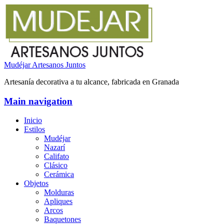
Mudéjar Artesanos Juntos
Artesanía decorativa a tu alcance, fabricada en Granada
Main navigation
Inicio
Estilos
Mudéjar
Nazarí
Califato
Clásico
Cerámica
Objetos
Molduras
Apliques
Arcos
Baquetones