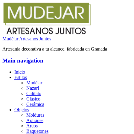
Mudéjar Artesanos Juntos
Artesanía decorativa a tu alcance, fabricada en Granada
Main navigation
Inicio
Estilos
Mudéjar
Nazarí
Califato
Clásico
Cerámica
Objetos
Molduras
Apliques
Arcos
Baquetones