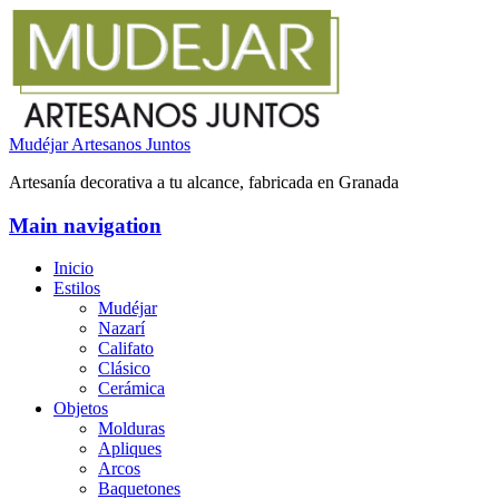
Mudéjar Artesanos Juntos
Artesanía decorativa a tu alcance, fabricada en Granada
Main navigation
Inicio
Estilos
Mudéjar
Nazarí
Califato
Clásico
Cerámica
Objetos
Molduras
Apliques
Arcos
Baquetones