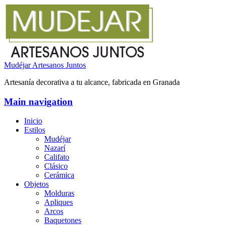
Mudéjar Artesanos Juntos
Artesanía decorativa a tu alcance, fabricada en Granada
Main navigation
Inicio
Estilos
Mudéjar
Nazarí
Califato
Clásico
Cerámica
Objetos
Molduras
Apliques
Arcos
Baquetones