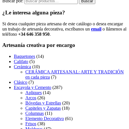
Buscar por:
Buscar
¿Le interesa alguna pieza?
Si desea cualquier pieza artesana de este catálogo o desea encargar
un trabajo de artesanía decorativa, escríbanos un
email
o llámenos al
teléfono
+34 646 358 950
.
Artesanía creativa por encargo
Baquetones
(14)
Califato
(5)
Cerámica
(10)
CERÁMICA ARTESANAL: ARTE Y TRADICIÓN
en cada pieza
(7)
Clásico
(7)
Escayola y Cemento
(287)
Apliques
(14)
Arcos
(26)
Bóvedas y Estrellas
(20)
Capiteles y Zapatas
(18)
Columnas
(11)
Elemento Decorativo
(61)
Frisos
(38)
Molduras
(47)