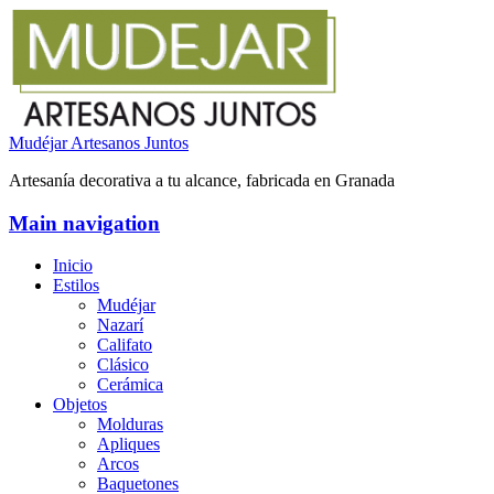
Mudéjar Artesanos Juntos
Artesanía decorativa a tu alcance, fabricada en Granada
Main navigation
Inicio
Estilos
Mudéjar
Nazarí
Califato
Clásico
Cerámica
Objetos
Molduras
Apliques
Arcos
Baquetones