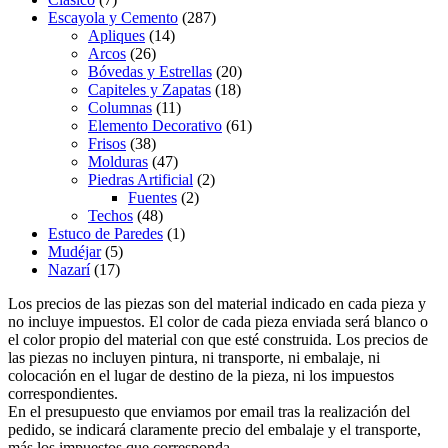
Escayola y Cemento
(287)
Apliques
(14)
Arcos
(26)
Bóvedas y Estrellas
(20)
Capiteles y Zapatas
(18)
Columnas
(11)
Elemento Decorativo
(61)
Frisos
(38)
Molduras
(47)
Piedras Artificial
(2)
Fuentes
(2)
Techos
(48)
Estuco de Paredes
(1)
Mudéjar
(5)
Nazarí
(17)
Los precios de las piezas son del material indicado en cada pieza y
no incluye impuestos. El color de cada pieza enviada será blanco o
el color propio del material con que esté construida. Los precios de
las piezas no incluyen pintura, ni transporte, ni embalaje, ni
colocación en el lugar de destino de la pieza, ni los impuestos
correspondientes.
En el presupuesto que enviamos por email tras la realización del
pedido, se indicará claramente precio del embalaje y el transporte,
más los impuestos que corresponda.