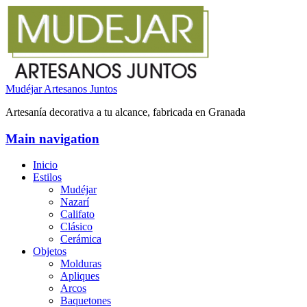
Mudéjar Artesanos Juntos
Artesanía decorativa a tu alcance, fabricada en Granada
Main navigation
Inicio
Estilos
Mudéjar
Nazarí
Califato
Clásico
Cerámica
Objetos
Molduras
Apliques
Arcos
Baquetones