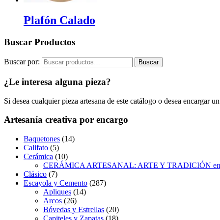
Plafón Calado
Buscar Productos
Buscar por:
Buscar
¿Le interesa alguna pieza?
Si desea cualquier pieza artesana de este catálogo o desea encargar un
Artesanía creativa por encargo
Baquetones
(14)
Califato
(5)
Cerámica
(10)
CERÁMICA ARTESANAL: ARTE Y TRADICIÓN en c
Clásico
(7)
Escayola y Cemento
(287)
Apliques
(14)
Arcos
(26)
Bóvedas y Estrellas
(20)
Capiteles y Zapatas
(18)