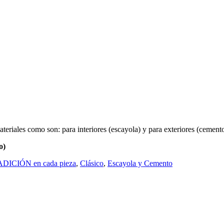
ateriales como son: para interiores (escayola) y para exteriores (cemen
o)
CIÓN en cada pieza
,
Clásico
,
Escayola y Cemento