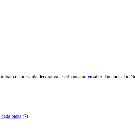
 trabajo de artesanía decorativa, escríbanos un
email
o llámenos al telé
ada pieza
(7)