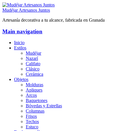
Mudéjar Artesanos Juntos
Artesanía decorativa a tu alcance, fabricada en Granada
Main navigation
Inicio
Estilos
Mudéjar
Nazarí
Califato
Clásico
Cerámica
Objetos
Molduras
Apliques
Arcos
Baquetones
Bóvedas y Estrellas
Columnas
Frisos
Techos
Estuco