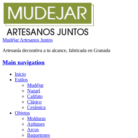
Mudéjar Artesanos Juntos
Artesanía decorativa a tu alcance, fabricada en Granada
Main navigation
Inicio
Estilos
Mudéjar
Nazarí
Califato
Clásico
Cerámica
Objetos
Molduras
Apliques
Arcos
Baquetones