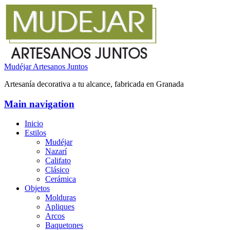
Mudéjar Artesanos Juntos
Artesanía decorativa a tu alcance, fabricada en Granada
Main navigation
Inicio
Estilos
Mudéjar
Nazarí
Califato
Clásico
Cerámica
Objetos
Molduras
Apliques
Arcos
Baquetones