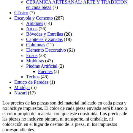
CERÁMICA ARTESANAL: ARTE Y TRADICIÓN
en cada pieza
(7)
Clásico
(7)
Escayola y Cemento
(287)
Apliques
(14)
Arcos
(26)
Bóvedas y Estrellas
(20)
Capiteles y Zapatas
(18)
Columnas
(11)
Elemento Decorativo
(61)
Frisos
(38)
Molduras
(47)
Piedras Artificial
(2)
Fuentes
(2)
Techos
(48)
Estuco de Paredes
(1)
Mudéjar
(5)
Nazarí
(17)
Los precios de las piezas son del material indicado en cada pieza y
no incluye impuestos. El color de cada pieza enviada será blanco o
el color propio del material con que esté construida. Los precios de
las piezas no incluyen pintura, ni transporte, ni embalaje, ni
colocación en el lugar de destino de la pieza, ni los impuestos
correspondientes.