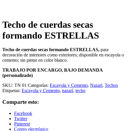
Techo de cuerdas secas
formando ESTRELLAS
Techo de cuerdas secas formando ESTRELLAS,
para
decoración de interiores como exteriores; disponible en escayola o
cemento; sin pintar en color blanco.
TRABAJO POR ENCARGO, BAJO DEMANDA
(personalizado)
SKU:
TN 01
Categorías:
Escayola y Cemento
,
Nazarí
,
Techos
Etiquetas:
Escayola y Cemento
,
nazarí
,
techo
Comparte esto:
Facebook
Twitter
Pinterest
Correo electrónico