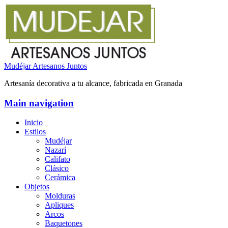
Mudéjar Artesanos Juntos
Artesanía decorativa a tu alcance, fabricada en Granada
Main navigation
Inicio
Estilos
Mudéjar
Nazarí
Califato
Clásico
Cerámica
Objetos
Molduras
Apliques
Arcos
Baquetones