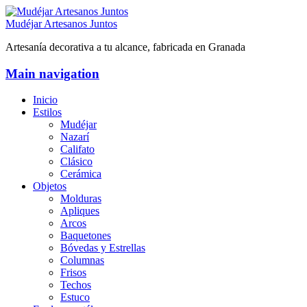
Mudéjar Artesanos Juntos
Artesanía decorativa a tu alcance, fabricada en Granada
Main navigation
Inicio
Estilos
Mudéjar
Nazarí
Califato
Clásico
Cerámica
Objetos
Molduras
Apliques
Arcos
Baquetones
Bóvedas y Estrellas
Columnas
Frisos
Techos
Estuco