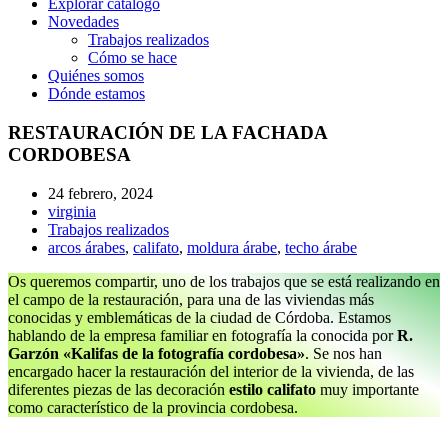
Explorar catálogo
Novedades
Trabajos realizados
Cómo se hace
Quiénes somos
Dónde estamos
RESTAURACIÓN DE LA FACHADA
CORDOBESA
24 febrero, 2024
virginia
Trabajos realizados
arcos árabes
,
califato
,
moldura árabe
,
techo árabe
Os queremos compartir, uno de los trabajos que se está realizando en
el campo de la restauración, para una de las viviendas más
conocidas y emblemáticas de la ciudad de Córdoba. Estamos
hablando de la empresa familiar en fotografía la conocida por
R.
Garzón «Kalifas de la fotografía cordobesa»
. Se nos han
encargado hacer la restauración del interior de la vivienda, de las
diferentes piezas de las decoración
estilo califato
muy importante
como característico de la provincia cordobesa.